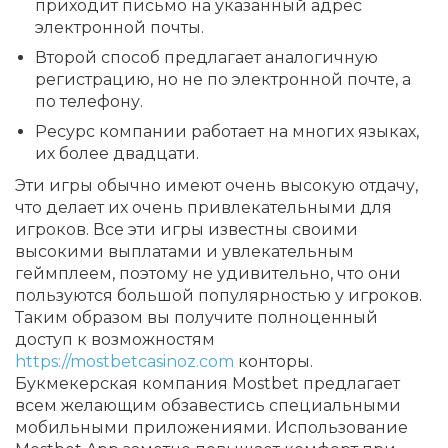
приходит письмо на указанный адрес
электронной почты.
Второй способ предлагает аналогичную
регистрацию, но не по электронной почте, а
по телефону.
Ресурс компании работает на многих языках,
их более двадцати.
Эти игры обычно имеют очень высокую отдачу,
что делает их очень привлекательными для
игроков. Все эти игры известны своими
высокими выплатами и увлекательным
геймплеем, поэтому не удивительно, что они
пользуются большой популярностью у игроков.
Таким образом вы получите полноценный
доступ к возможностям
https://mostbetcasinoz.com
конторы.
Букмекерская компания Mostbet предлагает
всем желающим обзавестись специальными
мобильными приложениями. Использование