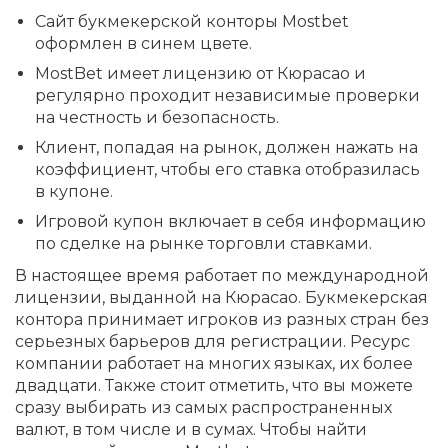
Сайт букмекерской конторы Mostbet
оформлен в синем цвете.
MostBet имеет лицензию от Кюрасао и
регулярно проходит независимые проверки
на честность и безопасность.
Клиент, попадая на рынок, должен нажать на
коэффициент, чтобы его ставка отобразилась
в купоне.
Игровой купон включает в себя информацию
по сделке на рынке торговли ставками.
В настоящее время работает по международной
лицензии, выданной на Кюрасао. Букмекерская
контора принимает игроков из разных стран без
серьезных барьеров для регистрации. Ресурс
компании работает на многих языках, их более
двадцати. Также стоит отметить, что вы можете
сразу выбирать из самых распространенных
валют, в том числе и в сумах. Чтобы найти