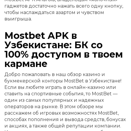
гаджетов достаточно нажать всего одну кнопку,
чтобы наслаждаться азартом и чувством
выигрыша.
Mostbet APK в
Узбекистане: БК со
100% доступом в твоем
кармане
Добро пожаловать в наш обзор казино и
букмекерской конторы MostBet в Узбекистане!
Если вы любите играть в онлайн-казино или
ставить на спортивные события, то MostBet —
один из самых популярных и надежных
операторов на рынке. В этом обзоре мы
расскажем об игровых возможностях MostBet,
способах пополнения и вывода средств, бонусах
и акциях, а также общей репутации компании.