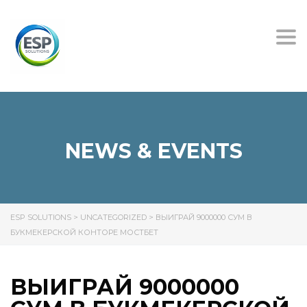
Tog
nav
NEWS & EVENTS
ESP SOLUTIONS
>
UNCATEGORIZED
>
ВЫИГРАЙ 9000000 СУМ В
БУКМЕКЕРСКОЙ КОНТОРЕ МОСТБЕТ
ВЫИГРАЙ 9000000