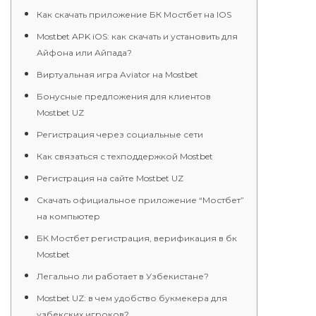
Как скачать приложение БК Мостбет на IOS
Mostbet APK iOS: как скачать и установить для
Айфона или Айпада?
Виртуальная игра Aviator на Mostbet
Бонусные предложения для клиентов
Mostbet UZ
Регистрация через социальные сети
Как связаться с техподдержкой Mostbet
Регистрация на сайте Mostbet UZ
Скачать официальное приложение “Мостбет”
на компьютер
БК Мостбет регистрация, верификация в бк
Mostbet
Легально ли работает в Узбекистане?
Mostbet UZ: в чем удобство букмекера для
узбекских игроков?