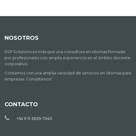
NOSOTROS
ESP Solutions es más que una consultora en idiomas formada
por profesionales con amplia experiencia en el ámbito docente
corporativo.
Contamos con una amplia variedad de servicios en idiomas para
empresas. Consúltenos!
CONTACTO
+54 9 11-3639-7045