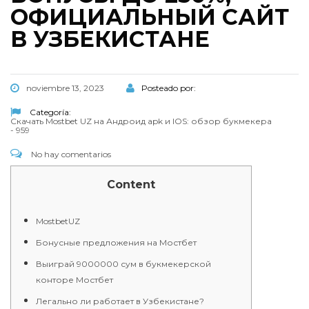
ОФИЦИАЛЬНЫЙ САЙТ
В УЗБЕКИСТАНЕ
noviembre 13, 2023
Posteado por:
Categoría:
Скачать Mostbet UZ на Андроид apk и IOS: обзор букмекера
- 959
No hay comentarios
Content
MostbetUZ
Бонусные предложения на Мостбет
Выиграй 9000000 сум в букмекерской
конторе Мостбет
Легально ли работает в Узбекистане?