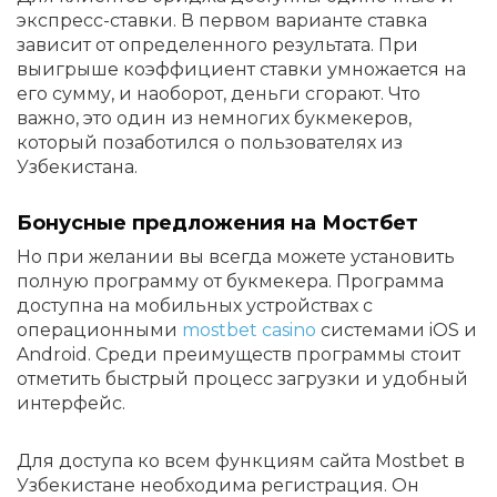
экспресс-ставки. В первом варианте ставка
зависит от определенного результата. При
выигрыше коэффициент ставки умножается на
его сумму, и наоборот, деньги сгорают. Что
важно, это один из немногих букмекеров,
который позаботился о пользователях из
Узбекистана.
Бонусные предложения на Мостбет
Но при желании вы всегда можете установить
полную программу от букмекера. Программа
доступна на мобильных устройствах с
операционными
mostbet casino
системами iOS и
Android. Среди преимуществ программы стоит
отметить быстрый процесс загрузки и удобный
интерфейс.
Для доступа ко всем функциям сайта Mostbet в
Узбекистане необходима регистрация. Он