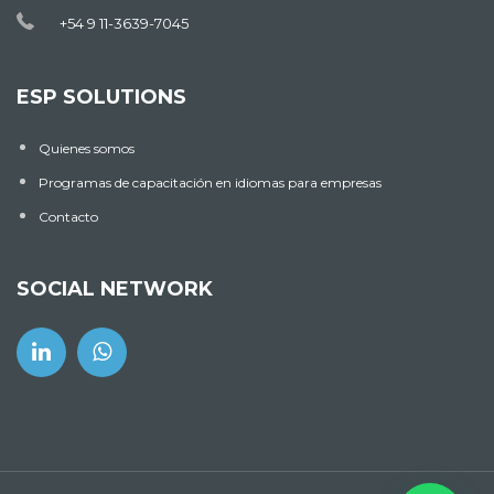
+54 9 11-3639-7045
ESP SOLUTIONS
Quienes somos
Programas de capacitación en idiomas para empresas
Contacto
SOCIAL NETWORK