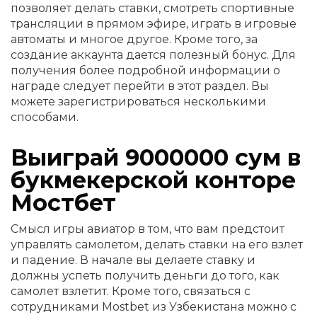
позволяет делать ставки, смотреть спортивные
трансляции в прямом эфире, играть в игровые
автоматы и многое другое. Кроме того, за
создание аккаунта дается полезный бонус. Для
получения более подробной информации о
награде следует перейти в этот раздел. Вы
можете зарегистрироваться несколькими
способами.
Выиграй 9000000 сум в
букмекерской конторе
Мостбет
Смысл игры авиатор в том, что вам предстоит
управлять самолетом, делать ставки на его взлет
и падение. В начале вы делаете ставку и
должны успеть получить деньги до того, как
самолет взлетит. Кроме того, связаться с
сотрудниками Mostbet из Узбекистана можно с