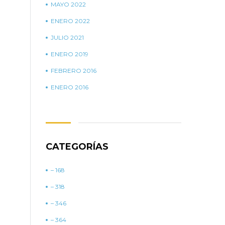
MAYO 2022
ENERO 2022
JULIO 2021
ENERO 2019
FEBRERO 2016
ENERO 2016
CATEGORÍAS
– 168
– 318
– 346
– 364