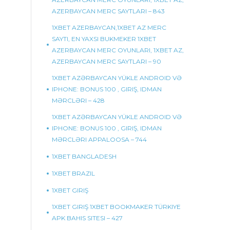
AZERBAYCAN MERC SAYTLARI – 843
1XBET AZERBAYCAN,1XBET AZ MERC
SAYTI, EN YAXSI BUKMEKER 1XBET
AZERBAYCAN MERC OYUNLARI, 1XBET AZ,
AZERBAYCAN MERC SAYTLARI – 90
1XBET AZƏRBAYCAN YÜKLE ANDROID VƏ
IPHONE: BONUS 100 , GIRIŞ, IDMAN
MƏRCLƏRI – 428
1XBET AZƏRBAYCAN YÜKLE ANDROID VƏ
IPHONE: BONUS 100 , GIRIŞ, IDMAN
MƏRCLƏRI APPALOOSA – 744
1XBET BANGLADESH
1XBET BRAZIL
1XBET GIRIŞ
1XBET GIRIŞ 1XBET BOOKMAKER TÜRKIYE
APK BAHIS SITESI – 427