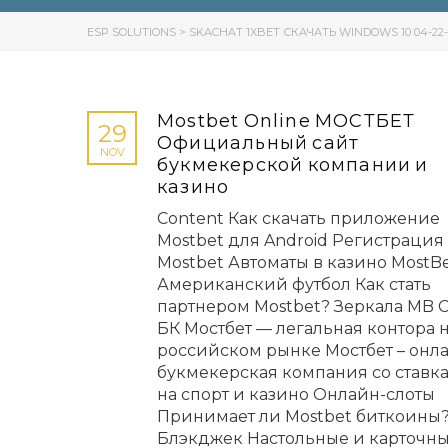
ESP SOLUTIONS
>
SKACHAT 1XBET СКАЧАТЬ WINDOWS 10 04-22-
Mostbet Online МОСТБЕТ
29
Официальный сайт
NOV
букмекерской компании и
казино
Content Как скачать приложение
Mostbet для Android Регистрация
Mostbet Автоматы в казино MostB
Американский футбол Как стать
партнером Mostbet? Зеркала MB C
БК Мостбет — легальная контора 
российском рынке Мостбет – онл
букмекерская компания со ставк
на спорт и казино Онлайн-слоты
Принимает ли Mostbet биткоины
Блэкджек Настольные и карточн