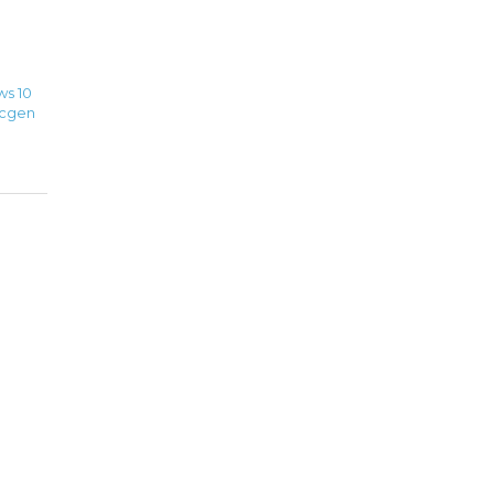
ws 10
ecgen