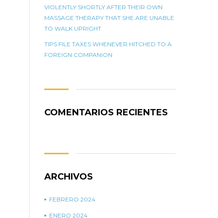
VIOLENTLY SHORTLY AFTER THEIR OWN
MASSAGE THERAPY THAT SHE ARE UNABLE
TO WALK UPRIGHT
TIPS FILE TAXES WHENEVER HITCHED TO A
FOREIGN COMPANION
COMENTARIOS RECIENTES
ARCHIVOS
FEBRERO 2024
ENERO 2024