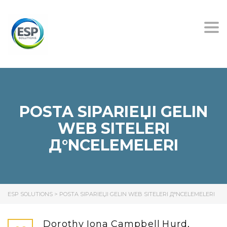
Tog
nav
POSTA SIPARIЕЏI GELIN
WEB SITELERI
Д°NCELEMELERI
ESP SOLUTIONS
>
POSTA SIPARIЕЏI GELIN WEB SITELERI Д°NCELEMELERI
Dorothy Iona Campbell Hurd,