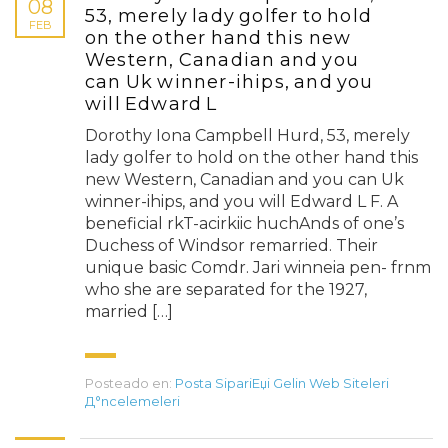
08
53, merely lady golfer to hold
FEB
on the other hand this new
Western, Canadian and you
can Uk winner-ihips, and you
will Edward L
Dorothy Iona Campbell Hurd, 53, merely
lady golfer to hold on the other hand this
new Western, Canadian and you can Uk
winner-ihips, and you will Edward L F. A
beneficial rkT-acirkiic huchAnds of one’s
Duchess of Windsor remarried. Their
unique basic Comdr. Jari winneia pen- frnm
who she are separated for the 1927,
married […]
Posteado en:
Posta SipariЕџi Gelin Web Siteleri
Д°ncelemeleri