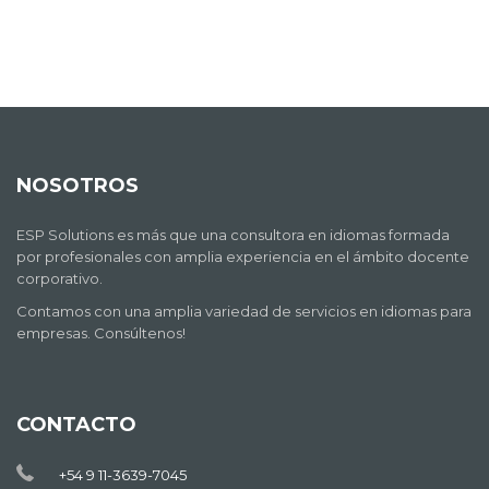
NOSOTROS
ESP Solutions es más que una consultora en idiomas formada
por profesionales con amplia experiencia en el ámbito docente
corporativo.
Contamos con una amplia variedad de servicios en idiomas para
empresas. Consúltenos!
CONTACTO
+54 9 11-3639-7045