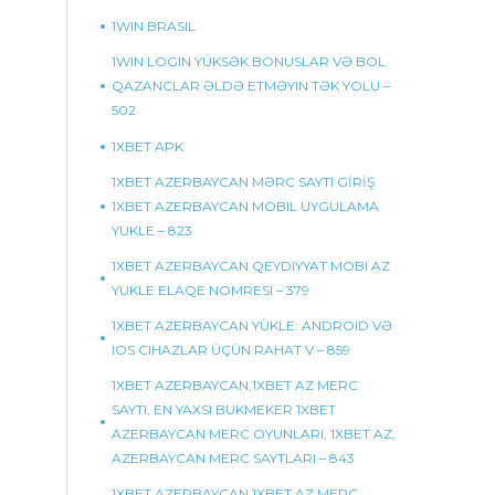
1WIN BRASIL
1WIN LOGIN YÜKSƏK BONUSLAR VƏ BOL
QAZANCLAR ƏLDƏ ETMƏYIN TƏK YOLU –
502
1XBET APK
1XBET AZERBAYCAN MƏRC SAYTI GİRİŞ
1XBET AZERBAYCAN MOBIL UYGULAMA
YUKLE – 823
1XBET AZERBAYCAN QEYDIYYAT MOBI AZ
YUKLE ELAQE NOMRESI – 379
1XBET AZERBAYCAN YÜKLE: ANDROID VƏ
IOS CIHAZLAR ÜÇÜN RAHAT V – 859
1XBET AZERBAYCAN,1XBET AZ MERC
SAYTI, EN YAXSI BUKMEKER 1XBET
AZERBAYCAN MERC OYUNLARI, 1XBET AZ,
AZERBAYCAN MERC SAYTLARI – 843
1XBET AZERBAYCAN,1XBET AZ MERC