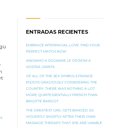
ENTRADAS RECIENTES
EMBRACE INTERRACIAL LOVE: FIND YOUR
zgü
PERFECT MATCH NOW
ANDIAMO A SOGNARE LE OPZIONI A
r
VOSTRA GRINTA
n
OF ALL OF THE SEX SYMBOLS FRANCE
yt
ENJOYS GRACIOUSLY CONSIDERING THE
COUNTRY, THERE WAS NOTHING A LOT
MORE QUINTESSENTIALLY FRENCH THAN
BRIGITTE BARDOT
THE GREATEST GIRL GETS BANGED SO
VIOLENTLY SHORTLY AFTER THEIR OWN
mı
MASSAGE THERAPY THAT SHE ARE UNABLE