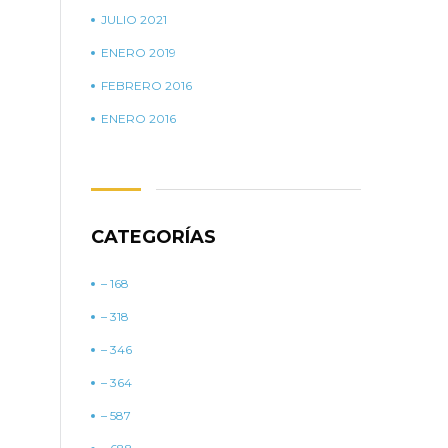
JULIO 2021
ENERO 2019
FEBRERO 2016
ENERO 2016
CATEGORÍAS
– 168
– 318
– 346
– 364
– 587