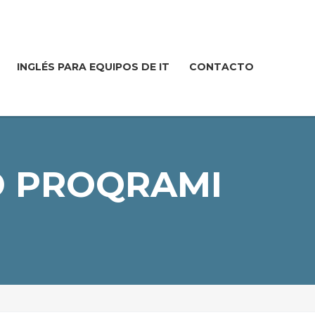
INGLÉS PARA EQUIPOS DE IT
CONTACTO
Ə PROQRAMI